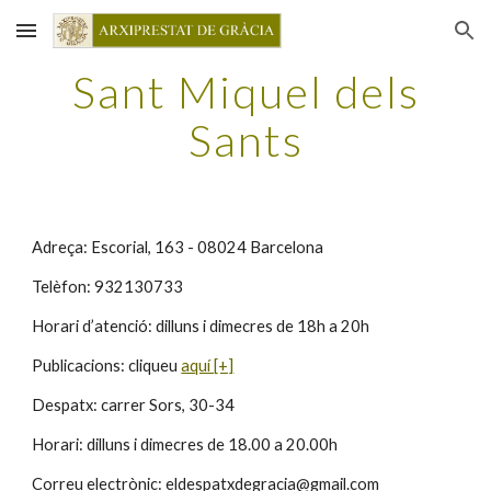
Skip to main content
Skip to navigation
Sant Miquel dels
Sants
Adreça: Escorial, 163 - 08024 Barcelona
Telèfon: 932130733
Horari
d’atenció:
dilluns i dimecres de 18h a 20h
Publicacions: cliqueu
aquí [+]
Despatx: carrer Sors, 30-34
Horari: dilluns i dimecres de 18.00 a 20.00h
Correu electrònic: eldespatxdegracia@gmail.com